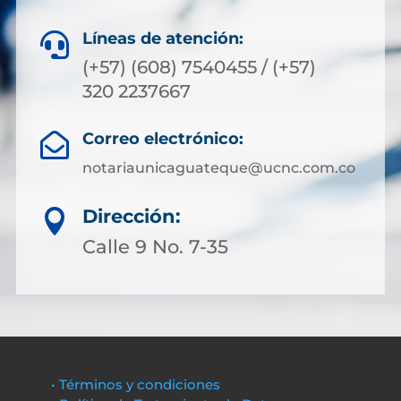
Líneas de atención:

(+57) (608) 7540455 / (+57)
320 2237667
Correo electrónico:

notariaunicaguateque@ucnc.com.co
Dirección:

Calle 9 No. 7-35
• Términos y condiciones