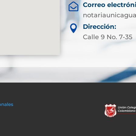
Correo electrón

notariaunicagu
Dirección:

Calle 9 No. 7-35
onales