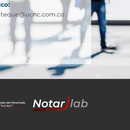
ico:
ateque@ucnc.com.co