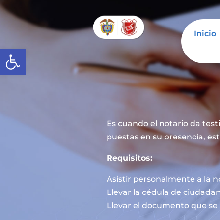
Inicio
Abrir barra de herramientas
Es cuando el notario da tes
puestas en su presencia, est
Requisitos:
Asistir personalmente a la n
Llevar la cédula de ciudadan
Llevar el documento que se 