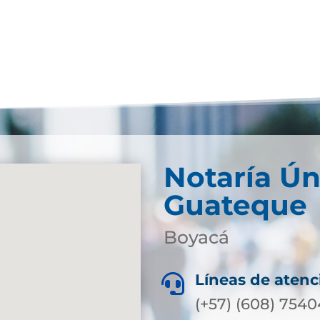
Notaría Ún
Guateque
Boyacá
Líneas de atenc

(+57) (608) 7540