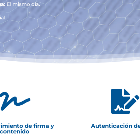
a:
El mismo día.
al.


imiento de firma y
Autenticación d
contenido