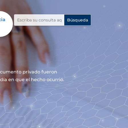
cia
documento privado fueron
día en que el hecho ocurrió.