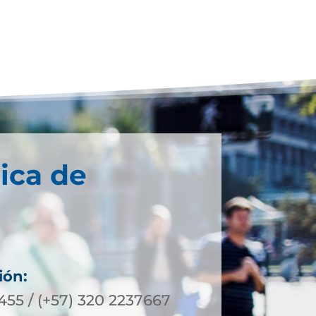
ica de
ión:
455 / (+57) 320 2237667