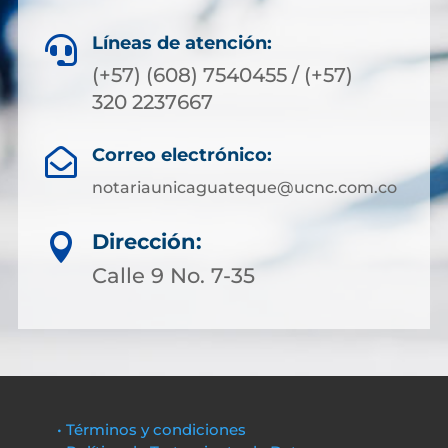
Líneas de atención:

(+57) (608) 7540455 / (+57)
320 2237667
Correo electrónico:

notariaunicaguateque@ucnc.com.co
Dirección:

Calle 9 No. 7-35
• Términos y condiciones