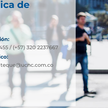
ica de
ión:
455 / (+57) 320 2237667
ico:
ateque@ucnc.com.co