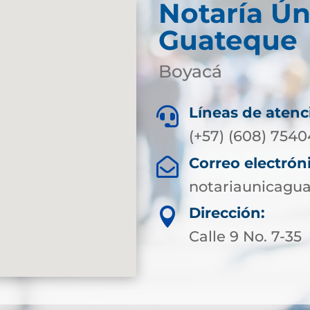
Notaría Ún
Guateque
Boyacá
Líneas de atenc

(+57) (608) 7540
Correo electrón

notariaunicagu
Dirección:

Calle 9 No. 7-35