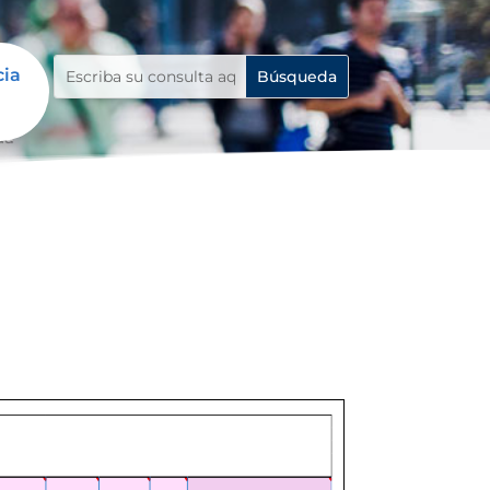
cia
da