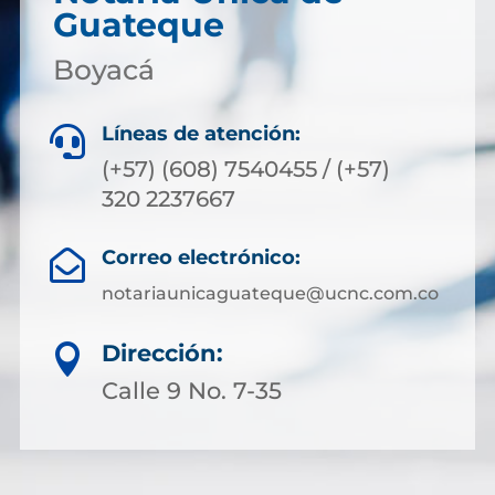
Guateque
Boyacá
Líneas de atención:

(+57) (608) 7540455 / (+57)
320 2237667
Correo electrónico:

notariaunicaguateque@ucnc.com.co
Dirección:

Calle 9 No. 7-35