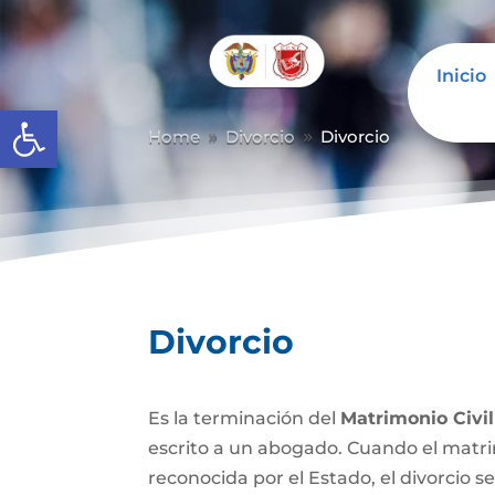
Inicio
Abrir barra de herramientas
Home
Divorcio
Divorcio
9
9
Divorcio
Es la terminación del
Matrimonio Civil
escrito a un abogado. Cuando el matrim
reconocida por el Estado, el divorcio se