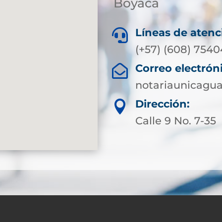
Boyacá
Líneas de atenc

(+57) (608) 7540
Correo electrón

notariaunicagu
Dirección:

Calle 9 No. 7-35