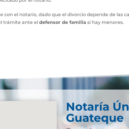
olicitado por el notario.
e con el notario, dado que el divorcio depende de las car
l trámite ante el
defensor de familia
si hay menores.
Notaría Ún
Guateque