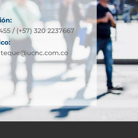
ión:
455 / (+57) 320 2237667
ico:
ateque@ucnc.com.co