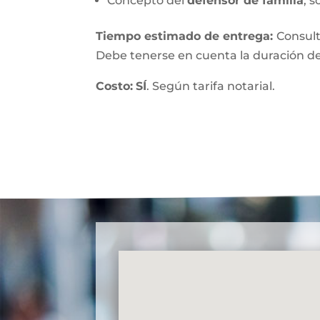
Concepto del
defensor de familia
, s
Tiempo estimado de entrega
:
Consult
Debe tenerse en cuenta la duración de
Costo:
SÍ
. Según tarifa notarial.